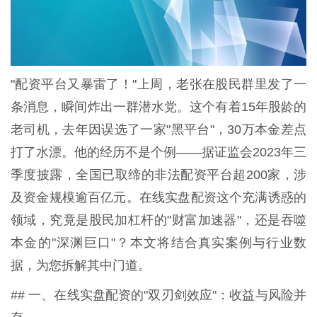
"配资平台又暴雷了！"上周，老张在股民群里发了一
条消息，瞬间炸出一群潜水党。这个有着15年股龄的
老司机，去年因误选了一家"黑平台"，30万本金差点
打了水漂。他的经历不是个例——据证监会2023年三
季度披露，全国已取缔的非法配资平台超200家，涉
及资金规模逾百亿元。在线实盘配资这个充满诱惑的
领域，究竟是股民加杠杆的"财富加速器"，还是吞噬
本金的"深渊巨口"？本文将结合真实案例与行业数
据，为您拆解其中门道。
## 一、在线实盘配资的"双刃剑效应"：收益与风险并