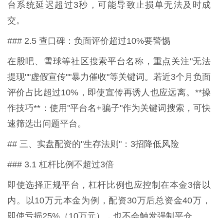
台系统延迟超过3秒，可能导致止损单无法及时成
交。
### 2.5 查口碑：负面评价超过10%要警惕
在股吧、雪球等社区搜索平台名称，重点关注"无法
提现""虚假宣传""暴力催收"等关键词。若近3个月负面
评价占比超过10%，即使宣传再诱人也应远离。**操
作技巧**：使用"平台名+骗子"作为关键词搜索，可快
速筛选出问题平台。
## 三、实盘配资的"生存法则"：3招降低风险
### 3.1 杠杆比例不超过3倍
即使选择正规平台，杠杆比例也应控制在本金3倍以
内。以10万元本金为例，配资30万后总资金40万，
即使亏损25%（10万元），也不会触发强制平仓。