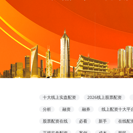
十大线上实盘配资
2026线上股票配资
分析
融资
融券
线上配资十大平
股票配资在线
必看
新手
在线配
正规实盘配资
案例
成本
股民