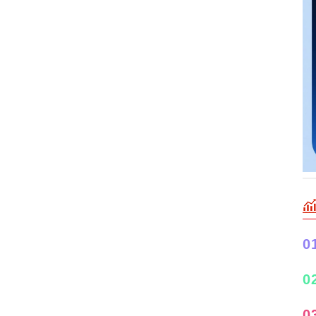
0
0
0