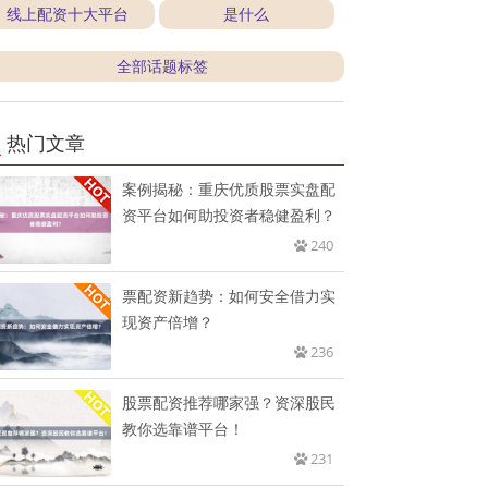
线上配资十大平台
是什么
全部话题标签
热门文章
案例揭秘：重庆优质股票实盘配
资平台如何助投资者稳健盈利？
240
票配资新趋势：如何安全借力实
现资产倍增？
236
股票配资推荐哪家强？资深股民
教你选靠谱平台！
231