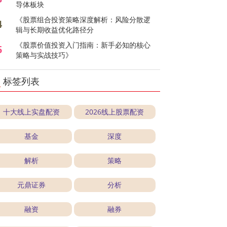
导体板块
《股票组合投资策略深度解析：风险分散逻
4
辑与长期收益优化路径分
《股票价值投资入门指南：新手必知的核心
5
策略与实战技巧》
标签列表
十大线上实盘配资
2026线上股票配资
基金
深度
解析
策略
元鼎证券
分析
融资
融券