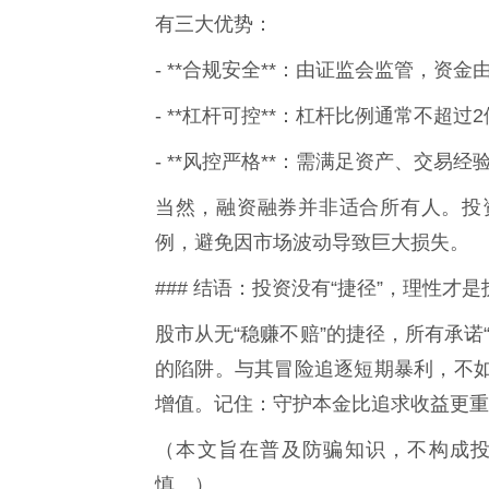
有三大优势：
- **合规安全**：由证监会监管，资
- **杠杆可控**：杠杆比例通常不超
- **风控严格**：需满足资产、交
当然，融资融券并非适合所有人。投
例，避免因市场波动导致巨大损失。
### 结语：投资没有“捷径”，理性才
股市从无“稳赚不赔”的捷径，所有承诺
的陷阱。与其冒险追逐短期暴利，不
增值。记住：守护本金比追求收益更重
（本文旨在普及防骗知识，不构成
慎。）