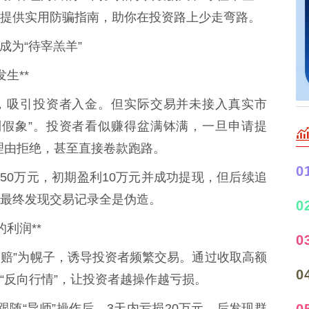
提供实用防骗指南，助你在投资路上少走弯路。
成为“待宰羔羊”
发生**
饵，吸引投资者入金。但实际交易并未接入真实市
利假象”。投资者看似赚得盆满钵满，一旦申请提
等理由拒绝，甚至直接卷款跑路。
0
投入50万元，初期盈利10万元并成功提现，但后续追
最终发现交易记录全是伪造。
0
的利润**
0
不赔”为幌子，诱导投资者频繁交易。通过收取高额
0
“反向行情”，让投资者越操作越亏损。
0
，跟随“导师”操作后，3天内亏损20万元。后发现群