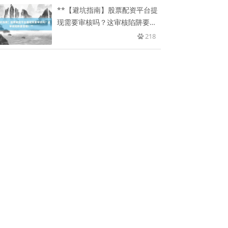
**【避坑指南】股票配资平台提
现需要审核吗？这审核陷阱要警
惕
218