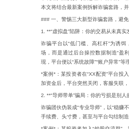
本文将结合最新案例拆解诈骗套路，并
### 一、警惕三大新型诈骗套路，避免
1. **“虚拟盘”陷阱：你的交易从未真实
诈骗平台以“低门槛、高杠杆”为诱
场，而是通过后台操控数据制造“盈
现，平台便以“系统故障”“账户异常”
*案例*：某投资者在“XX配资”平台
加资金后，平台突然关闭，客服失联，
2. **“导师带单”骗局：你的亏损是别人
诈骗团伙伪装成“专业导师”，以“稳赚
手续费、头寸费，甚至与平台勾结制造
*案例*：某投资者加入“炒股交流群”