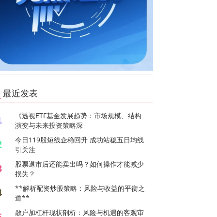
最近发表
《透视ETF基金发展趋势：市场规模、结构
1
演变与未来投资策略深
今日119股短线企稳回升 成功站稳五日均线
2
引关注
股票退市后还能卖出吗？如何操作才能减少
3
损失？
**解析配资炒股策略：风险与收益的平衡之
4
道**
散户加杠杆现状剖析：风险与机遇的客观审
5