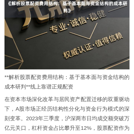
**解析股票配资费用结构：基于基本面与资金结构的
成本研判**线上靠谱正规配资
在资本市场深化改革与居民资产配置迁移的双重驱动
下，A股市场正经历结构性分化与资金行为模式的深
刻变革。2023年三季度，沪深两市日均成交额突破万
亿元关口，杠杆资金占比攀升至12%，股票配资作为