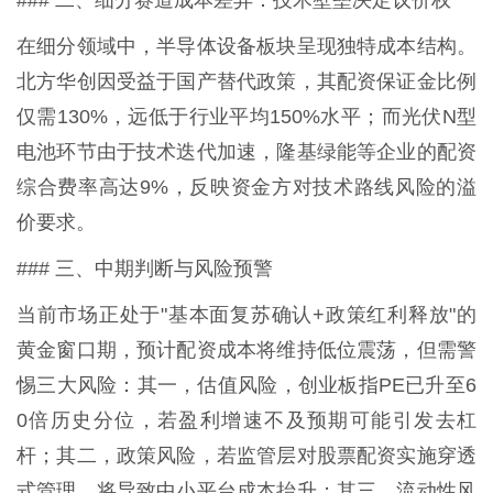
### 二、细分赛道成本差异：技术壁垒决定议价权
在细分领域中，半导体设备板块呈现独特成本结构。
北方华创因受益于国产替代政策，其配资保证金比例
仅需130%，远低于行业平均150%水平；而光伏N型
电池环节由于技术迭代加速，隆基绿能等企业的配资
综合费率高达9%，反映资金方对技术路线风险的溢
价要求。
### 三、中期判断与风险预警
当前市场正处于"基本面复苏确认+政策红利释放"的
黄金窗口期，预计配资成本将维持低位震荡，但需警
惕三大风险：其一，估值风险，创业板指PE已升至6
0倍历史分位，若盈利增速不及预期可能引发去杠
杆；其二，政策风险，若监管层对股票配资实施穿透
式管理，将导致中小平台成本抬升；其三，流动性风