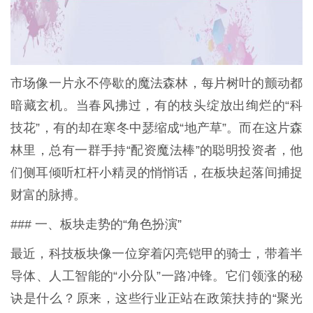
市场像一片永不停歇的魔法森林，每片树叶的颤动都
暗藏玄机。当春风拂过，有的枝头绽放出绚烂的“科
技花”，有的却在寒冬中瑟缩成“地产草”。而在这片森
林里，总有一群手持“配资魔法棒”的聪明投资者，他
们侧耳倾听杠杆小精灵的悄悄话，在板块起落间捕捉
财富的脉搏。
### 一、板块走势的“角色扮演”
最近，科技板块像一位穿着闪亮铠甲的骑士，带着半
导体、人工智能的“小分队”一路冲锋。它们领涨的秘
诀是什么？原来，这些行业正站在政策扶持的“聚光