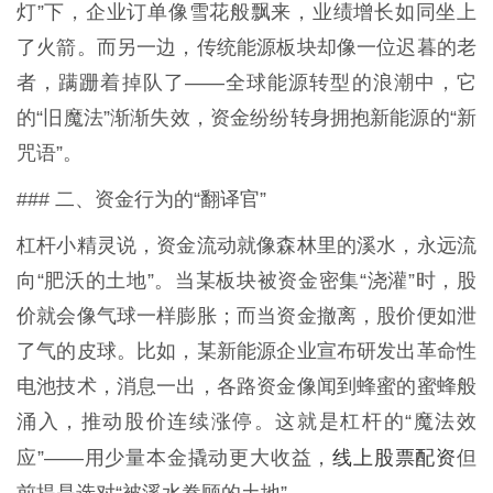
灯”下，企业订单像雪花般飘来，业绩增长如同坐上
了火箭。而另一边，传统能源板块却像一位迟暮的老
者，蹒跚着掉队了——全球能源转型的浪潮中，它
的“旧魔法”渐渐失效，资金纷纷转身拥抱新能源的“新
咒语”。
### 二、资金行为的“翻译官”
杠杆小精灵说，资金流动就像森林里的溪水，永远流
向“肥沃的土地”。当某板块被资金密集“浇灌”时，股
价就会像气球一样膨胀；而当资金撤离，股价便如泄
了气的皮球。比如，某新能源企业宣布研发出革命性
电池技术，消息一出，各路资金像闻到蜂蜜的蜜蜂般
涌入，推动股价连续涨停。这就是杠杆的“魔法效
线上股票配资
应”——用少量本金撬动更大收益，
但
前提是选对“被溪水眷顾的土地”。