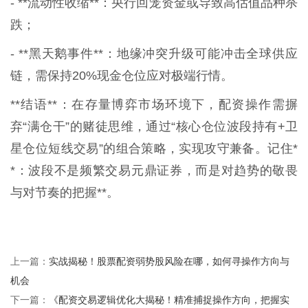
- **流动性收缩**：央行回笼资金或导致高估值品种杀
跌；
- **黑天鹅事件**：地缘冲突升级可能冲击全球供应
链，需保持20%现金仓位应对极端行情。
**结语**：在存量博弈市场环境下，配资操作需摒
弃“满仓干”的赌徒思维，通过“核心仓位波段持有+卫
星仓位短线交易”的组合策略，实现攻守兼备。记住*
*：波段不是频繁交易元鼎证券，而是对趋势的敬畏
与对节奏的把握**。
实战揭秘！股票配资弱势股风险在哪，如何寻操作方向与
上一篇：
机会
《配资交易逻辑优化大揭秘！精准捕捉操作方向，把握实
下一篇：