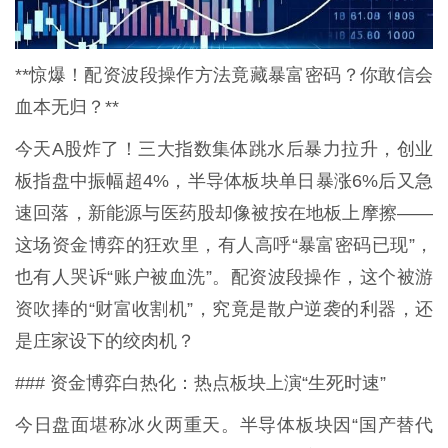
**惊爆！配资波段操作方法竟藏暴富密码？你敢信会
血本无归？**
今天A股炸了！三大指数集体跳水后暴力拉升，创业
板指盘中振幅超4%，半导体板块单日暴涨6%后又急
速回落，新能源与医药股却像被按在地板上摩擦——
这场资金博弈的狂欢里，有人高呼“暴富密码已现”，
也有人哭诉“账户被血洗”。配资波段操作，这个被游
资吹捧的“财富收割机”，究竟是散户逆袭的利器，还
是庄家设下的绞肉机？
### 资金博弈白热化：热点板块上演“生死时速”
今日盘面堪称冰火两重天。半导体板块因“国产替代