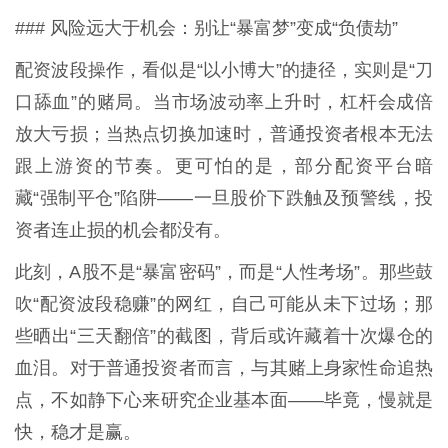
### 风险远大于机会：别让“暴富梦”变成“负债劫”
配资波段操作，看似是“以小博大”的捷径，实则是“刀
口舔血”的赌局。当市场波动率上升时，杠杆会成倍
放大亏损；当热点切换加速时，普通投资者根本无法
跟上游资的节奏。更可怕的是，部分配资平台暗
藏“强制平仓”陷阱——一旦股价下跌触及预警线，投
资者连止损的机会都没有。
此刻，A股不是“暴富密码”，而是“人性考场”。那些鼓
吹“配资波段稳赚”的网红，自己可能从未下过场；那
些晒出“三天翻倍”的截图，背后或许藏着十次爆仓的
血泪。对于普通投资者而言，与其赌上身家性命追热
点，不如静下心来研究企业基本面——毕竟，慢就是
快，稳才是赢。