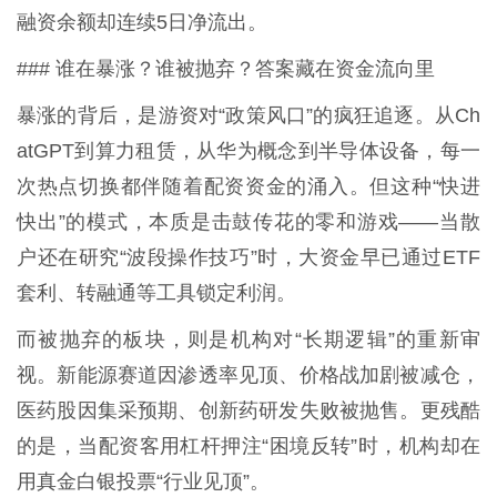
融资余额却连续5日净流出。
### 谁在暴涨？谁被抛弃？答案藏在资金流向里
暴涨的背后，是游资对“政策风口”的疯狂追逐。从Ch
atGPT到算力租赁，从华为概念到半导体设备，每一
次热点切换都伴随着配资资金的涌入。但这种“快进
快出”的模式，本质是击鼓传花的零和游戏——当散
户还在研究“波段操作技巧”时，大资金早已通过ETF
套利、转融通等工具锁定利润。
而被抛弃的板块，则是机构对“长期逻辑”的重新审
视。新能源赛道因渗透率见顶、价格战加剧被减仓，
医药股因集采预期、创新药研发失败被抛售。更残酷
的是，当配资客用杠杆押注“困境反转”时，机构却在
用真金白银投票“行业见顶”。