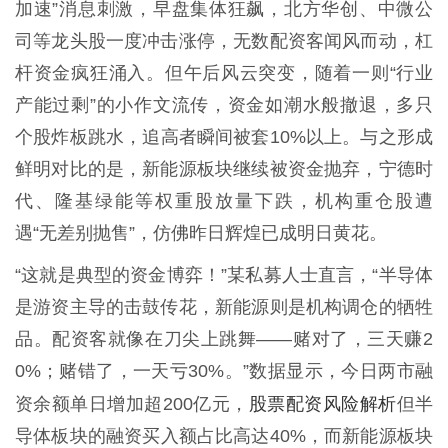
加速”消息刺激，早盘集体狂飙，北方华创、中微公
司等龙头股一度冲击涨停，无数配资客闻风而动，杠
杆资金疯狂涌入。但午后风云突变，随着一则“行业
产能过剩”的小作文流传，资金如潮水般撤退，多只
个股炸板跳水，追高者瞬间被套10%以上。与之形成
鲜明对比的是，新能源板块继续被资金抛弃，宁德时
代、隆基绿能等权重股放量下跌，机构重仓股遭
遇“无差别抛售”，仿佛昨日辉煌已成明日黄花。
“这就是典型的资金博弈！”某私募人士直言，“半导体
是游资主导的击鼓传花，新能源则是机构调仓的牺牲
品。配资客就像在刀尖上跳舞——赌对了，三天赚2
0%；赌错了，一天亏30%。”数据显示，今日两市融
股票配资风险解析
资余额单日增加超200亿元，
但半
导体板块的融资买入额占比高达40%，而新能源板块