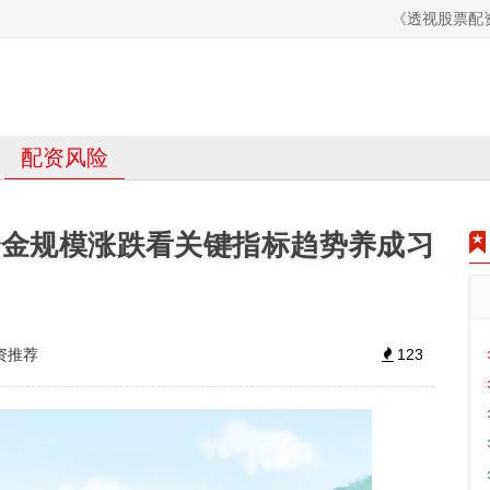
《透视股票配
配资风险
资金规模涨跌看关键指标趋势养成习
资推荐
123