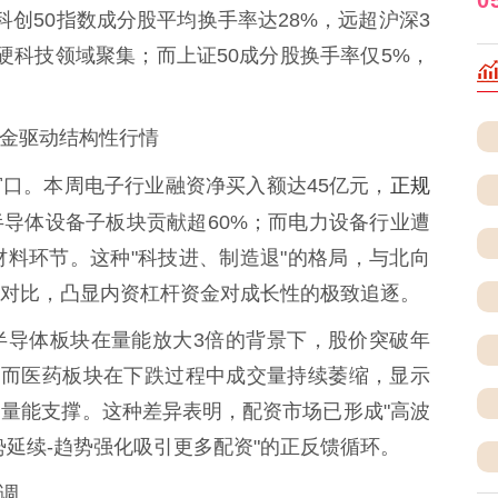
。科创50指数成分股平均换手率达28%，远超沪深3
硬科技领域聚集；而上证50成分股换手率仅5%，
资金驱动结构性行情
正规
口。本周电子行业融资净买入额达45亿元，
半导体设备子板块贡献超60%；而电力设备行业遭
材料环节。这种"科技进、制造退"的格局，与北向
对比，凸显内资杠杆资金对成长性的极致追逐。
半导体板块在量能放大3倍的背景下，股价突破年
；而医药板块在下跌过程中成交量持续萎缩，显示
量能支撑。这种差异表明，配资市场已形成"高波
势延续-趋势强化吸引更多配资"的正反馈循环。
基调