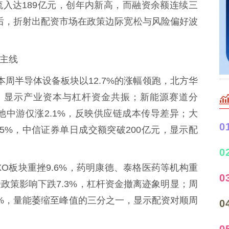
流入达189亿元，创年内新高，而融资余额连续三
背后，折射出配资市场在政策边际宽松与风险偏好波
大主线
。本周半导体设备板块以12.7%的涨幅领跑，北方华
，显示产业资本与杠杆资金共振；新能源赛道分
池中游仅涨2.1%，反映供应链成本传导差异；大
0
5%，中信证券单日成交额突破200亿元，显示配
0
CXO板块重挫9.6%，药明康德、泰格医药等机构重
0
政策影响下跌7.3%，杠杆资金撤离迹象明显；周
%，量能萎缩至峰值的三分之一，显示配资对顺周
0
0