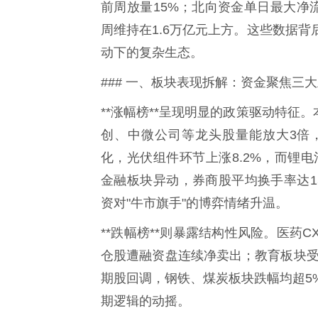
前周放量15%；北向资金单日最大净
周维持在1.6万亿元上方。这些数据
动下的复杂生态。
### 一、板块表现拆解：资金聚焦三
**涨幅榜**呈现明显的政策驱动特征
创、中微公司等龙头股量能放大3倍
化，光伏组件环节上涨8.2%，而锂电
金融板块异动，券商股平均换手率达1
资对"牛市旗手"的博弈情绪升温。
**跌幅榜**则暴露结构性风险。医药
仓股遭融资盘连续净卖出；教育板块受
期股回调，钢铁、煤炭板块跌幅均超5
期逻辑的动摇。