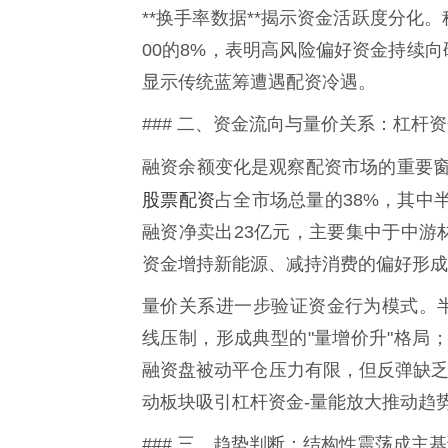
**换手率数据**揭示资金活跃度分化
00的8%，表明高风险偏好资金持续向
显示传统蓝筹遭遇配资冷遇。
### 二、资金流向与量价关系：杠杆
融资余额变化是观察配资市场的重要窗
股票配资
占全市场总量的38%，其中
融资净卖出23亿元，主要集中于中游
资金增持新能源、减持消费的偏好形成
量价关系进一步验证资金行为模式。
线压制，形成典型的"量增价升"格局
融资盘被动平仓压力有限，但反弹缺乏
动板块吸引杠杆资金-量能放大推动趋
### 三、趋势判断：结构性震荡成主