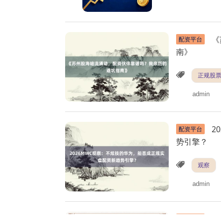
《
配资平台
南》
正规股
admin
2
配资平台
势引擎？
观察
admin
中
配资风险