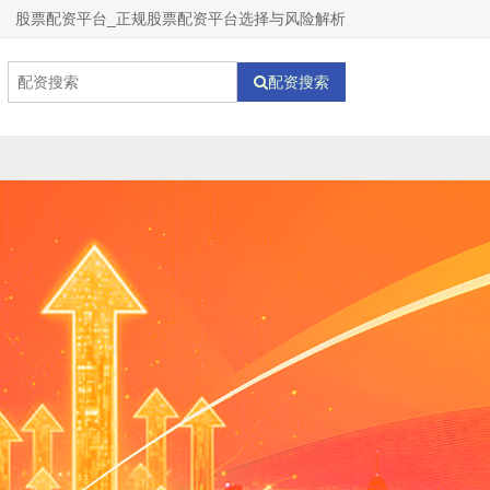
股票配资平台_正规股票配资平台选择与风险解析
配资搜索