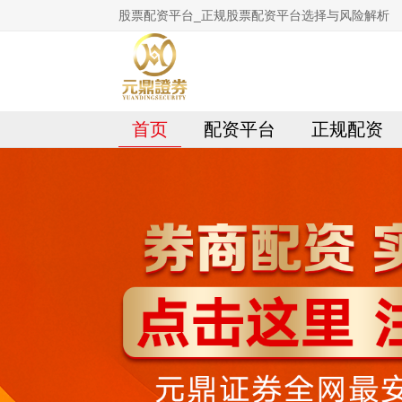
股票配资平台_正规股票配资平台选择与风险解析
首页
配资平台
正规配资