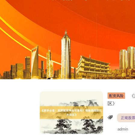
《
配资风险
区》
正规股
admin