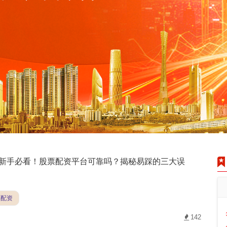
新手必看！股票配资平台可靠吗？揭秘易踩的三大误
票配资
142