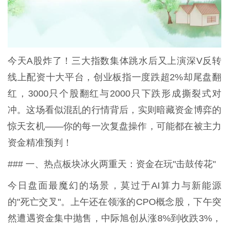
今天A股炸了！三大指数集体跳水后又上演深V反转
线上配资十大平台，创业板指一度跌超2%却尾盘翻
红，3000只个股翻红与2000只下跌形成撕裂式对
冲。这场看似混乱的行情背后，实则暗藏资金博弈的
惊天玄机——你的每一次复盘操作，可能都在被主力
资金精准预判！
### 一、热点板块冰火两重天：资金在玩"击鼓传花"
今日盘面最魔幻的场景，莫过于AI算力与新能源
的"死亡交叉"。上午还在领涨的CPO概念股，下午突
然遭遇资金集中抛售，中际旭创从涨8%到收跌3%，