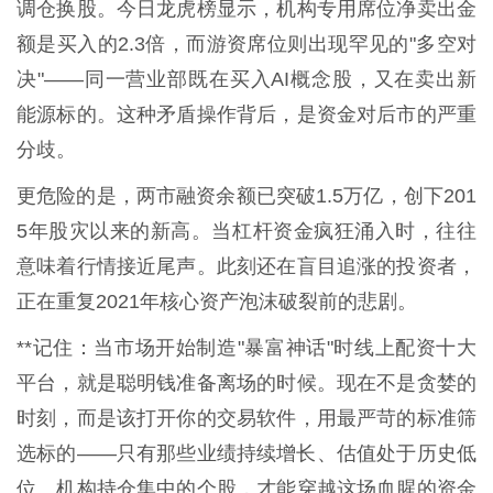
调仓换股。今日龙虎榜显示，机构专用席位净卖出金
额是买入的2.3倍，而游资席位则出现罕见的"多空对
决"——同一营业部既在买入AI概念股，又在卖出新
能源标的。这种矛盾操作背后，是资金对后市的严重
分歧。
更危险的是，两市融资余额已突破1.5万亿，创下201
5年股灾以来的新高。当杠杆资金疯狂涌入时，往往
意味着行情接近尾声。此刻还在盲目追涨的投资者，
正在重复2021年核心资产泡沫破裂前的悲剧。
**记住：当市场开始制造"暴富神话"时线上配资十大
平台，就是聪明钱准备离场的时候。现在不是贪婪的
时刻，而是该打开你的交易软件，用最严苛的标准筛
选标的——只有那些业绩持续增长、估值处于历史低
位、机构持仓集中的个股，才能穿越这场血腥的资金