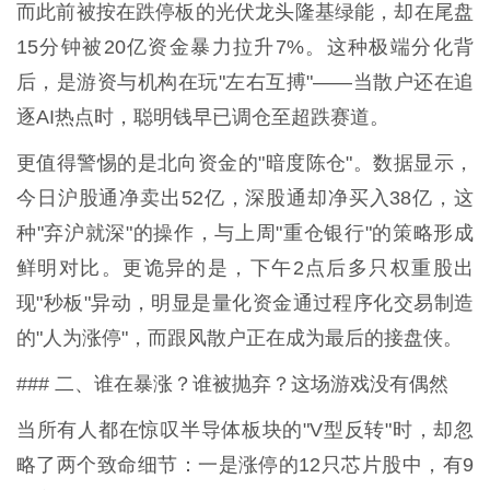
而此前被按在跌停板的光伏龙头隆基绿能，却在尾盘
15分钟被20亿资金暴力拉升7%。这种极端分化背
后，是游资与机构在玩"左右互搏"——当散户还在追
逐AI热点时，聪明钱早已调仓至超跌赛道。
更值得警惕的是北向资金的"暗度陈仓"。数据显示，
今日沪股通净卖出52亿，深股通却净买入38亿，这
种"弃沪就深"的操作，与上周"重仓银行"的策略形成
鲜明对比。更诡异的是，下午2点后多只权重股出
现"秒板"异动，明显是量化资金通过程序化交易制造
的"人为涨停"，而跟风散户正在成为最后的接盘侠。
### 二、谁在暴涨？谁被抛弃？这场游戏没有偶然
当所有人都在惊叹半导体板块的"V型反转"时，却忽
略了两个致命细节：一是涨停的12只芯片股中，有9