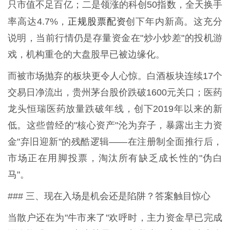
只市值不足百亿；二是领涨的科创50指数，全天换手
正规股票配资
率高达4.7%，
创下年内新高。这充分
说明，当前行情仍是存量资金在"炒小炒差"的投机游
戏，机构重仓的大盘股早已被边缘化。
而被市场抛弃的板块更令人心惊。白酒板块连续17个
交易日净流出，贵州茅台股价跌破1600元关口；医药
龙头恒瑞医药放量跌破年线，创下2019年以来的新
低。这些曾经的"核心资产"沦为弃子，暴露出主力资
金"弃旧迎新"的残酷逻辑——在注册制全面推行后，
市场正在用脚投票，淘汰所有缺乏成长性的"伪白
马"。
### 三、现在入场是机会还是陷阱？答案触目惊心
当散户还在为"牛市来了"欢呼时，主力资金早已完成